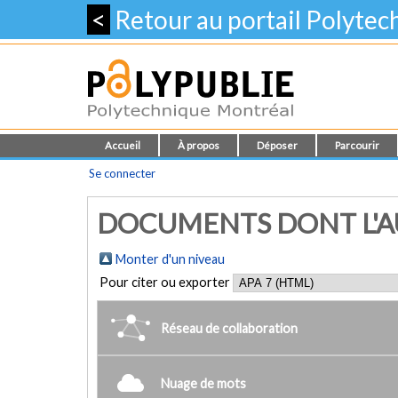
<
Retour au portail Polyte
Accueil
À propos
Déposer
Parcourir
Se connecter
DOCUMENTS DONT L'AUT
Monter d'un niveau
Pour citer ou exporter
Réseau de collaboration
Nuage de mots