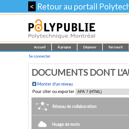
<
Retour au portail Polyte
Accueil
À propos
Déposer
Parcourir
Se connecter
DOCUMENTS DONT L'AU
Monter d'un niveau
Pour citer ou exporter
Réseau de collaboration
Nuage de mots