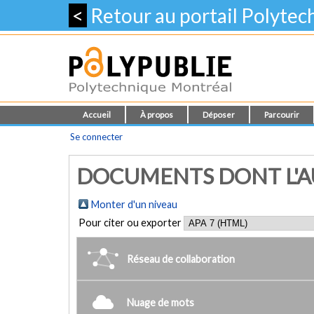
<
Retour au portail Polyte
Accueil
À propos
Déposer
Parcourir
Se connecter
DOCUMENTS DONT L'AU
Monter d'un niveau
Pour citer ou exporter
Réseau de collaboration
Nuage de mots