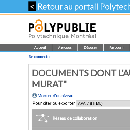
<
Retour au portail Polyte
Accueil
À propos
Déposer
Parcourir
Se connecter
DOCUMENTS DONT L'A
MURAT"
Monter d'un niveau
Pour citer ou exporter
Réseau de collaboration