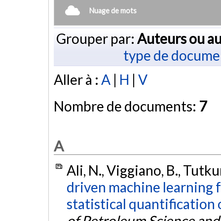
Nuage de mots
Grouper par:
Auteurs ou au
type de docume
Aller à :
A
|
H
|
V
Nombre de documents:
7
A
Ali, N., Viggiano, B., Tutku
driven machine learning f
statistical quantification
of Petroleum Science and