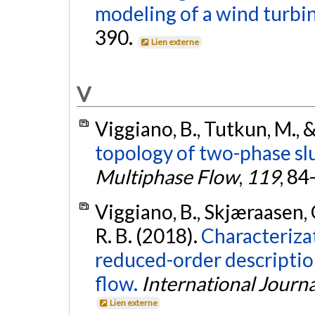
modeling of a wind turbi
390.
Lien externe
V
Viggiano, B., Tutkun, M., &
topology of two-phase slu
Multiphase Flow
,
119
, 84
Viggiano, B., Skjæraasen, 
R. B. (2018).
Characteriza
reduced-order descriptio
flow.
International Journ
Lien externe