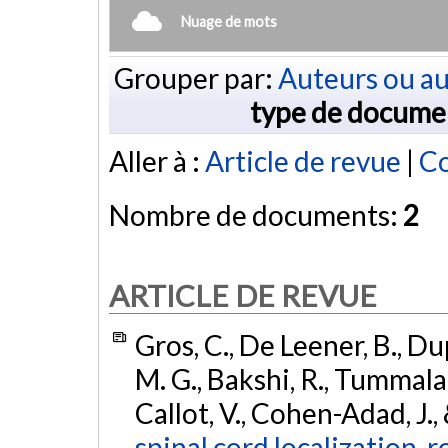
Nuage de mots
Grouper par:
Auteurs ou au
type de docume
Aller à :
Article de revue
|
Co
Nombre de documents:
2
ARTICLE DE REVUE
Gros, C., De Leener, B., Dup
M. G., Bakshi, R., Tummala, 
Callot, V., Cohen-Adad, J.,
spinal cord localization, 