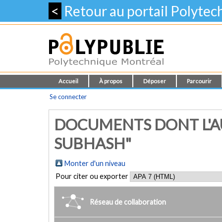
<
Retour au portail Polyte
Accueil
À propos
Déposer
Parcourir
Se connecter
DOCUMENTS DONT L'A
SUBHASH"
Monter d'un niveau
Pour citer ou exporter
Réseau de collaboration