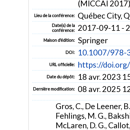
(MICCAI 2017
Québec City, 
Lieu de la conférence:
Date(s) de la
2017-09-11 - 
conférence:
Springer
Maison d'édition:
10.1007/978-
DOI:
https://doi.o
URL officielle:
18 avr. 2023 1
Date du dépôt:
08 avr. 2025 1
Dernière modification:
Gros, C., De Leener, B.
Fehlings, M. G., Bakshi,
McLaren, D. G., Callot,