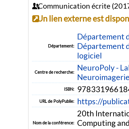
Communication écrite (201
Un lien externe est dispo
Département d
Département de
Département:
logiciel
NeuroPoly - La
Centre de recherche:
Neuroimageri
97833196618
ISBN:
https://public
URL de PolyPublie:
20th Internati
Computing and
Nom de la conférence: