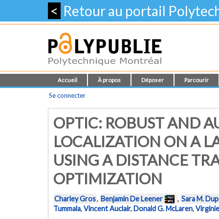
<
Retour au portail Polyte
Accueil
À propos
Déposer
Parcourir
Se connecter
OPTIC: ROBUST AND A
LOCALIZATION ON A L
USING A DISTANCE T
OPTIMIZATION
Charley Gros
,
Benjamin De Leener
,
Sara M. Du
Tummala
,
Vincent Auclair
,
Donald G. McLaren
,
Virginie