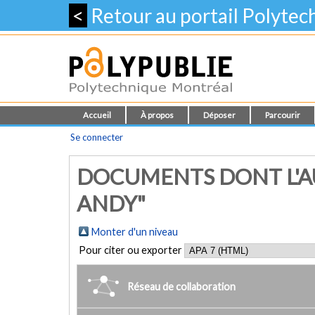
<
Retour au portail Polyte
Accueil
À propos
Déposer
Parcourir
Se connecter
DOCUMENTS DONT L'A
ANDY"
Monter d'un niveau
Pour citer ou exporter
Réseau de collaboration