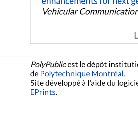
enhancements for next g
Vehicular Communicatio
L
PolyPublie
est le dépôt institut
de
Polytechnique Montréal
.
Site développé à l'aide du logicie
EPrints
.