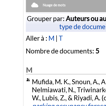
Nuage de mots
Grouper par:
Auteurs ou au
type de docume
Aller à :
M
|
T
Nombre de documents:
5
M
Mufida, M. K., Snoun, A., Ar
Nelmiawati, N., Triwinarko
W., Lubis, Z., & Riyadi, A.
parking occupancy foreca