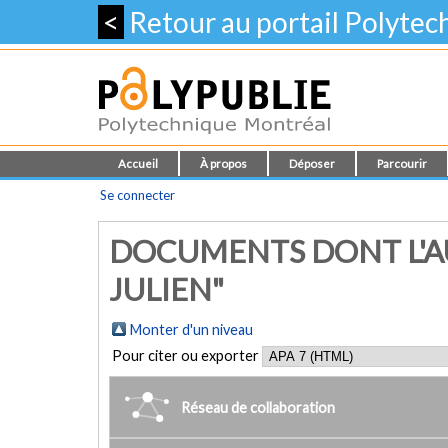
<
Retour au portail Polyte
Accueil
À propos
Déposer
Parcourir
Se connecter
DOCUMENTS DONT L'AU
JULIEN"
Monter d'un niveau
Pour citer ou exporter
Réseau de collaboration