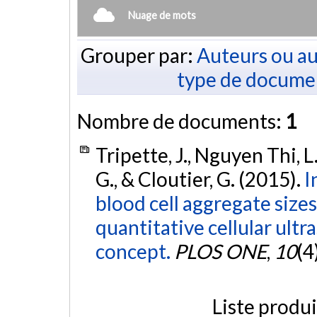
Nuage de mots
Grouper par:
Auteurs ou au
type de docume
Nombre de documents:
1
Tripette, J., Nguyen Thi, L.-
G., & Cloutier, G. (2015).
I
blood cell aggregate sizes
quantitative cellular ult
concept.
PLOS ONE
,
10
(4
Liste produ