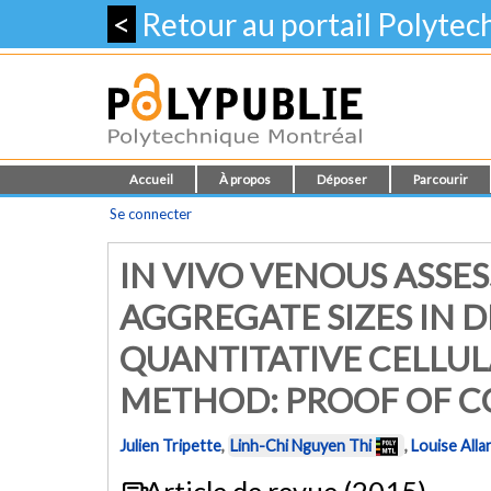
<
Retour au portail Polyte
Accueil
À propos
Déposer
Parcourir
Se connecter
IN VIVO VENOUS ASSE
AGGREGATE SIZES IN D
QUANTITATIVE CELLU
METHOD: PROOF OF 
Julien Tripette
,
Linh-Chi Nguyen Thi
,
Louise Alla
Article de revue (2015)