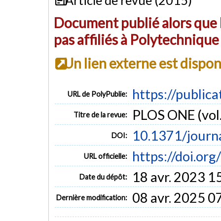
Document publié alors que l
pas affiliés à Polytechniqu
Un lien externe est dispo
https://public
URL de PolyPublie:
PLOS ONE (vol.
Titre de la revue:
10.1371/journ
DOI:
https://doi.or
URL officielle:
18 avr. 2023 1
Date du dépôt:
08 avr. 2025 0
Dernière modification: