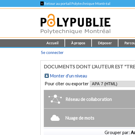
<
Retour au portail Polytechnique Montréal
Accueil
À propos
Déposer
Parcou
Se connecter
DOCUMENTS DONT L'AUTEUR EST "TRE
Monter d'un niveau
Pour citer ou exporter
Réseau de collaboration
Nuage de mots
Grouper par:
Au