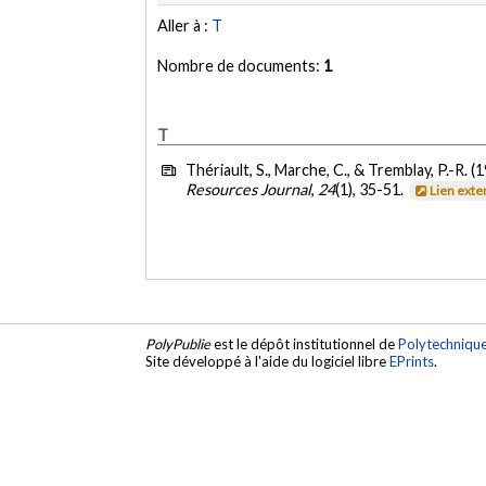
Aller à :
T
Nombre de documents:
1
T
Thériault, S., Marche, C., & Tremblay, P.-R. (
Resources Journal
,
24
(1), 35-51.
Lien exte
PolyPublie
est le dépôt institutionnel de
Polytechniqu
Site développé à l'aide du logiciel libre
EPrints
.