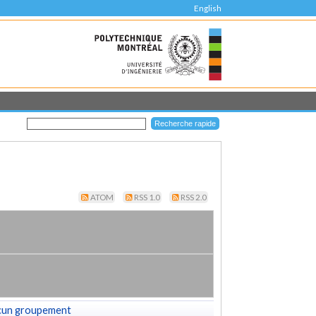
English
ATOM
RSS 1.0
RSS 2.0
cun groupement