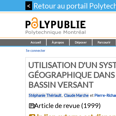
<
Retour au portail Polyte
Accueil
À propos
Déposer
Parcourir
Se connecter
UTILISATION D'UN SY
GÉOGRAPHIQUE DANS 
BASSIN VERSANT
Stéphanie Thériault
,
Claude Marche
et
Pierre-Richa
Article de revue (1999)