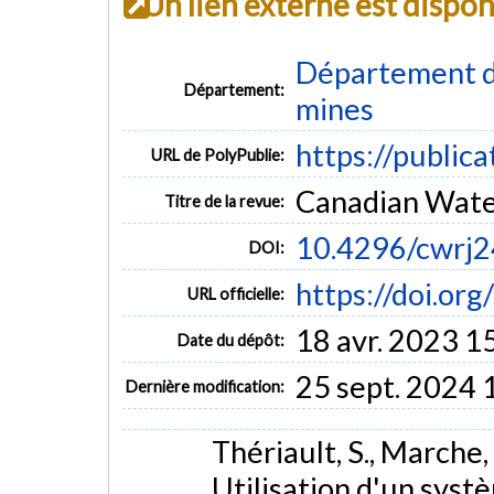
Un lien externe est dispo
Département de
Département:
mines
https://public
URL de PolyPublie:
Canadian Water
Titre de la revue:
10.4296/cwrj
DOI:
https://doi.o
URL officielle:
18 avr. 2023 1
Date du dépôt:
25 sept. 2024 
Dernière modification:
Thériault, S., Marche, 
Utilisation d'un sys