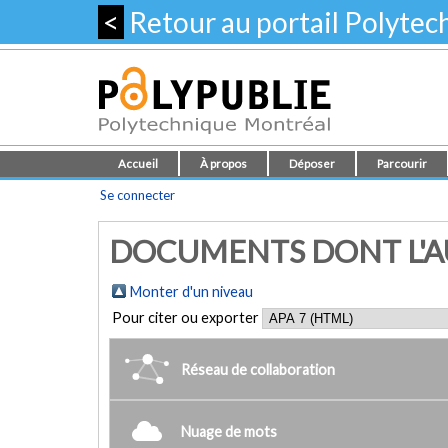
<
Retour au portail Polyte
Accueil
À propos
Déposer
Parcourir
Se connecter
DOCUMENTS DONT L'AU
Monter d'un niveau
Pour citer ou exporter
Réseau de collaboration
Nuage de mots