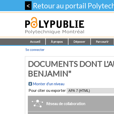
<
Retour au portail Polyte
Accueil
À propos
Déposer
Parcourir
Se connecter
DOCUMENTS DONT L'AU
BENJAMIN"
Monter d'un niveau
Pour citer ou exporter
Réseau de collaboration