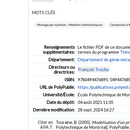
MOTS CLÉS
Moulage par injection -- Modèles mathématiques
Composites à f
Renseignements
Le fichier PDF de ce docume
supplémentaires:
termes du programme
Thès
Département:
Département de génie méca
Directeurs ou
François Trochu
directrices:
ISBN:
9780494476895; 04944768
URL de PolyPublie:
https://publications.polymtl
Université/École:
École Polytechnique de Mon
Date du dépôt:
04 août 2021 11:05
Dernière modification:
28 sept. 2024 16:27
Citer en
Touraine, B. (2005).
Modélisation d'un pr
APA 7:
Polytechnique de Montréal]. PolyPublie