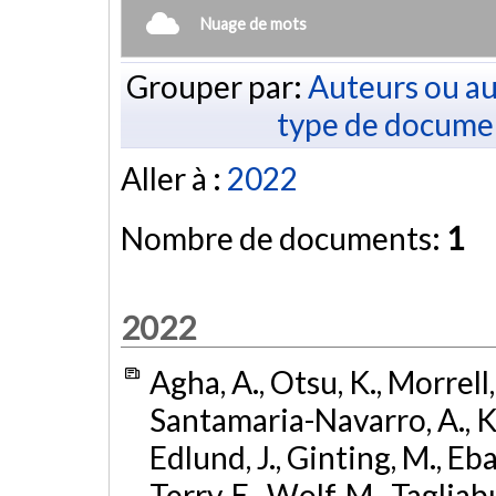
Nuage de mots
Grouper par:
Auteurs ou au
type de docume
Aller à :
2022
Nombre de documents:
1
2022
Agha, A., Otsu, K., Morrell, 
Santamaria-Navarro, A., Kim
Edlund, J., Ginting, M., Eba
Terry, E., Wolf, M., Tagliabue