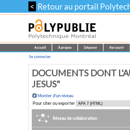
<
Retour au portail Polyte
Accueil
À propos
Déposer
Parcourir
Se connecter
DOCUMENTS DONT L'AU
JESUS"
Monter d'un niveau
Pour citer ou exporter
Réseau de collaboration