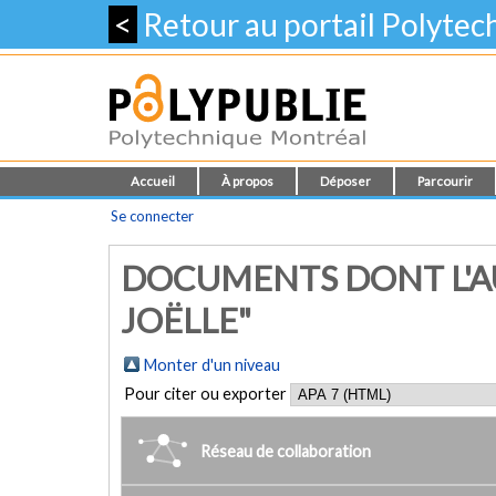
<
Retour au portail Polyte
Accueil
À propos
Déposer
Parcourir
Se connecter
DOCUMENTS DONT L'AU
JOËLLE"
Monter d'un niveau
Pour citer ou exporter
Réseau de collaboration