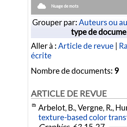
Nuage de mots
Grouper par:
Auteurs ou au
type de docume
Aller à :
Article de revue
|
Ra
écrite
Nombre de documents:
9
ARTICLE DE REVUE
Arbelot, B., Vergne, R., Hur
texture-based color trans
Graphics
,
62
, 15-27.