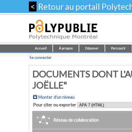
<
Retour au portail Polyte
Accueil
À propos
Déposer
Parcourir
Se connecter
DOCUMENTS DONT L'AU
JOËLLE"
Monter d'un niveau
Pour citer ou exporter
Réseau de collaboration