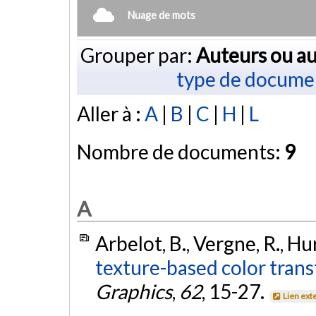
Nuage de mots
Grouper par:
Auteurs ou au
type de docume
Aller à :
A
|
B
|
C
|
H
|
L
Nombre de documents:
9
A
Arbelot, B., Vergne, R., Hur
texture-based color trans
Graphics
,
62
, 15-27.
Lien ext