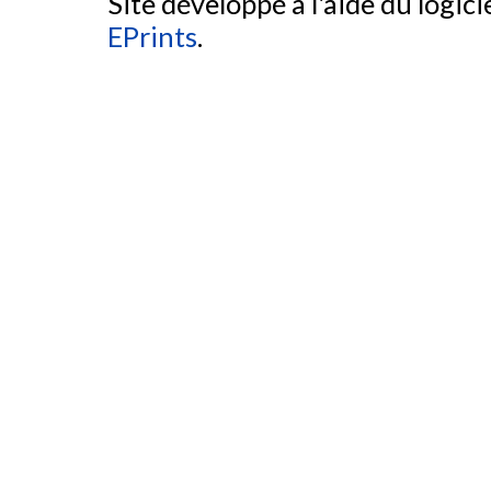
Site développé à l'aide du logicie
EPrints
.