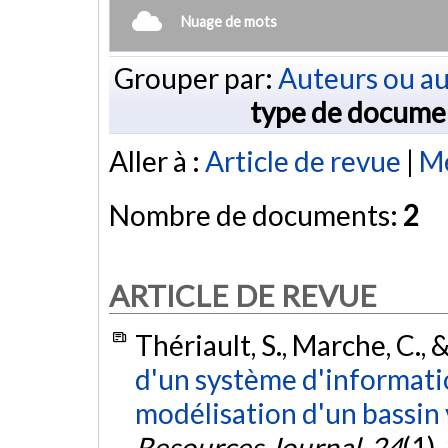
Nuage de mots
Grouper par:
Auteurs ou au
type de docume
Aller à :
Article de revue
|
Mé
Nombre de documents:
2
ARTICLE DE REVUE
Thériault, S., Marche, C., 
d'un système d'informati
modélisation d'un bassin 
Resources Journal
,
24
(1)