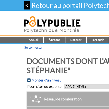
<
Retour au portail Polyte
Accueil
À propos
Déposer
Parcourir
Se connecter
DOCUMENTS DONT L'AU
STÉPHANIE"
Monter d'un niveau
Pour citer ou exporter
Réseau de collaboration