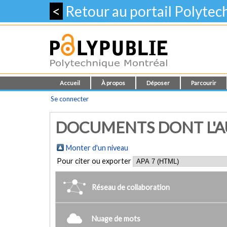
<
Retour au portail Polyte
Accueil
À propos
Déposer
Parcourir
Se connecter
DOCUMENTS DONT L'AU
Monter d'un niveau
Pour citer ou exporter
Réseau de collaboration
Nuage de mots