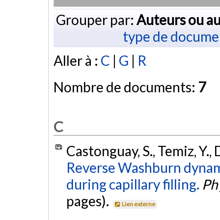
Grouper par:
Auteurs ou au
type de docume
Aller à :
C
|
G
|
R
Nombre de documents:
7
C
Castonguay, S., Temiz, Y., 
Reverse Washburn dynami
during capillary filling.
Phy
pages).
Lien externe