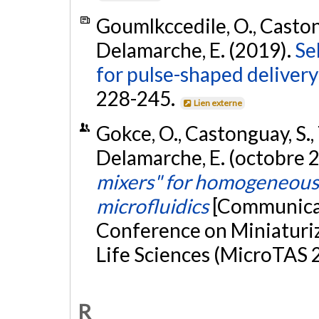
Goumlkccedile, O., Castongu
Delamarche, E. (2019).
Se
for pulse-shaped delivery
228-245.
Lien externe
Gokce, O., Castonguay, S., T
Delamarche, E. (octobre 
mixers" for homogeneous d
microfluidics
[Communicat
Conference on Miniaturi
Life Sciences (MicroTAS 2
R