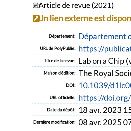
Article de revue (2021)
Un lien externe est dispo
Département d
Département:
https://public
URL de PolyPublie:
Lab on a Chip (v
Titre de la revue:
The Royal Soci
Maison d'édition:
10.1039/d1lc
DOI:
https://doi.or
URL officielle:
18 avr. 2023 1
Date du dépôt:
08 avr. 2025 0
Dernière modification: