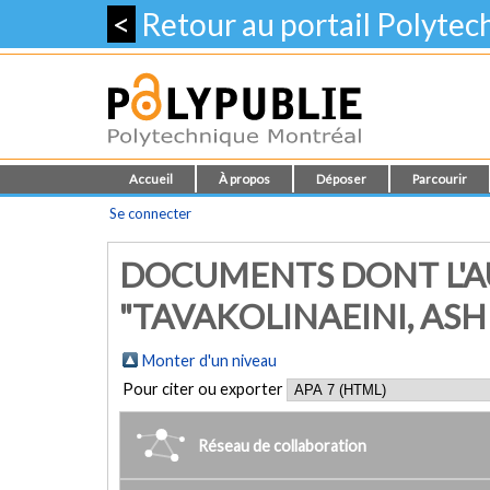
<
Retour au portail Polyte
Accueil
À propos
Déposer
Parcourir
Se connecter
DOCUMENTS DONT L'A
"TAVAKOLINAEINI, AS
Monter d'un niveau
Pour citer ou exporter
Réseau de collaboration