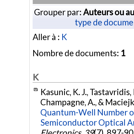
Grouper par:
Auteurs ou au
type de docume
Aller à :
K
Nombre de documents:
1
K
Kasunic, K. J., Tastavridis, 
Champagne, A., & Maciejko
Quantum-Well Number on 
Semiconductor Optical Am
Electronics
,
39
(7), 897-9