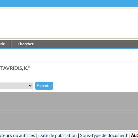
rir
Chercher
VRIDIS, K."
teurs ou autrices
|
Date de publication
|
Sous-type de document
|
Au