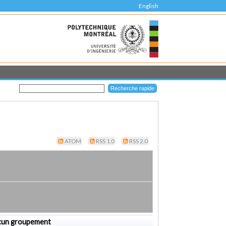
English
ATOM
RSS 1.0
RSS 2.0
cun groupement