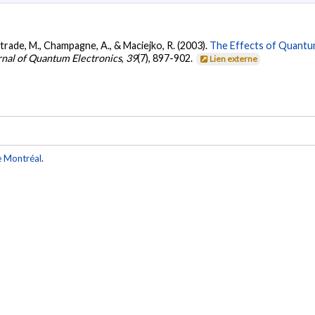
Lestrade, M., Champagne, A., & Maciejko, R. (2003).
The Effects of Quantu
rnal of Quantum Electronics
,
39
(7), 897-902.
Lien externe
e Montréal
.