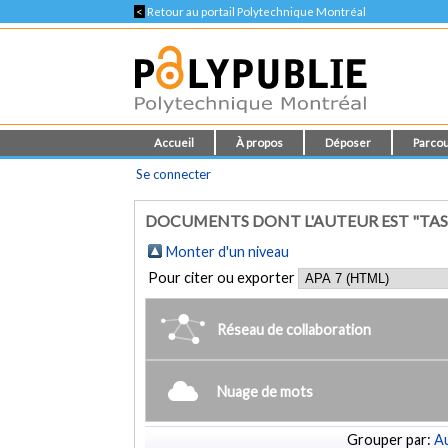
<
Retour au portail Polytechnique Montréal
Accueil
À propos
Déposer
Parcou
Se connecter
DOCUMENTS DONT L'AUTEUR EST "TASTA
Monter d'un niveau
Pour citer ou exporter
Réseau de collaboration
Nuage de mots
Grouper par:
Au