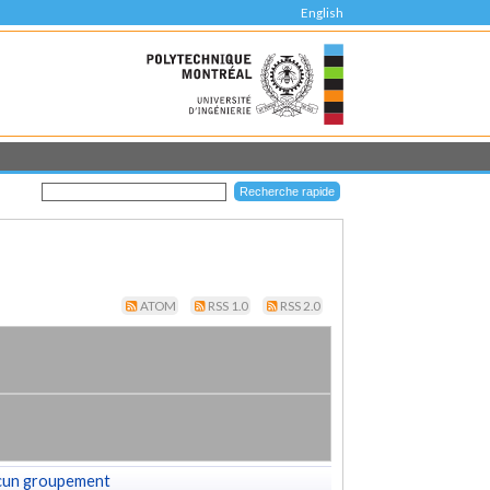
English
ATOM
RSS 1.0
RSS 2.0
cun groupement