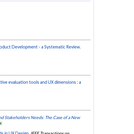
roduct Development - a Systematic Review.
tive evaluation tools and UX dimensions : a
and Stakeholders Needs: The Case of a New
e
ds in UX Design.
IEEE Transactions on