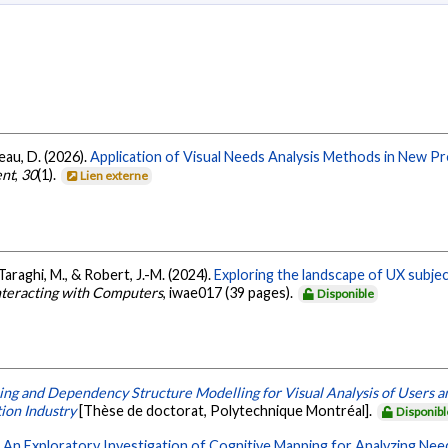
beau, D. (2026).
Application of Visual Needs Analysis Methods in New P
ent
,
30
(1).
Lien externe
Taraghi, M., & Robert, J.-M. (2024).
Exploring the landscape of UX subjec
nteracting with Computers
, iwae017 (39 pages).
Disponible
ng and Dependency Structure Modelling for Visual Analysis of Users 
ion Industry
[Thèse de doctorat, Polytechnique Montréal].
Disponibl
.
An Exploratory Investigation of Cognitive Mapping for Analyzing Nee