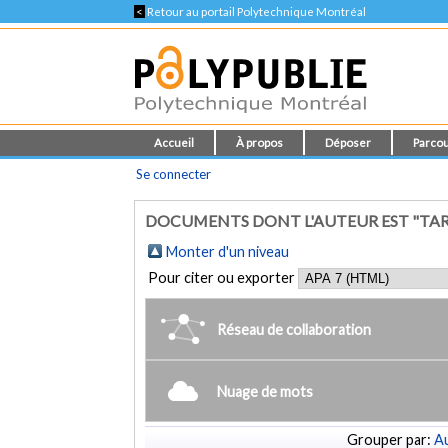
<
Retour au portail Polytechnique Montréal
Accueil
À propos
Déposer
Parcou
Se connecter
DOCUMENTS DONT L'AUTEUR EST "TAR
Monter d'un niveau
Pour citer ou exporter
Réseau de collaboration
Nuage de mots
Grouper par:
Au