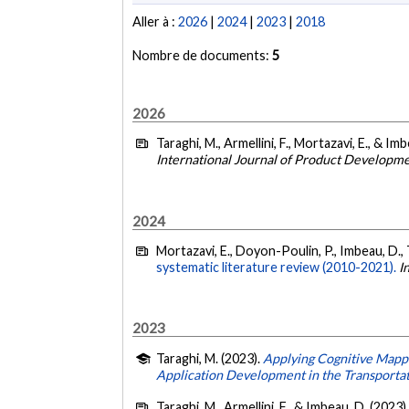
Aller à :
2026
|
2024
|
2023
|
2018
Nombre de documents:
5
2026
Taraghi, M., Armellini, F., Mortazavi, E., & Im
International Journal of Product Developm
2024
Mortazavi, E., Doyon-Poulin, P., Imbeau, D., 
systematic literature review (2010-2021).
I
2023
Taraghi, M. (2023).
Applying Cognitive Mappi
Application Development in the Transportat
Taraghi, M., Armellini, F., & Imbeau, D. (2023)