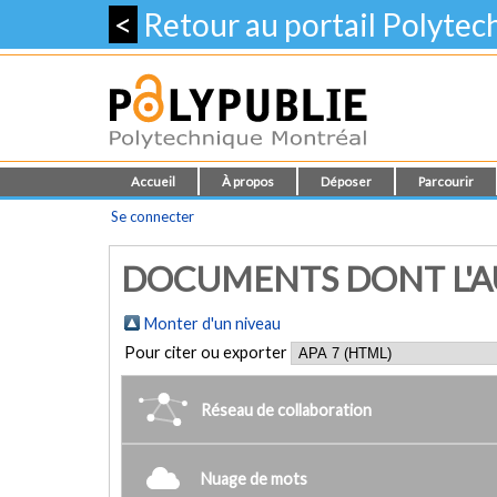
<
Retour au portail Polyte
Accueil
À propos
Déposer
Parcourir
Se connecter
DOCUMENTS DONT L'AU
Monter d'un niveau
Pour citer ou exporter
Réseau de collaboration
Nuage de mots