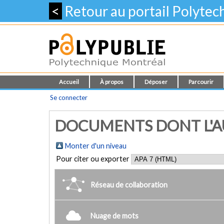
<
Retour au portail Polyte
Accueil
À propos
Déposer
Parcourir
Se connecter
DOCUMENTS DONT L'AU
Monter d'un niveau
Pour citer ou exporter
Réseau de collaboration
Nuage de mots