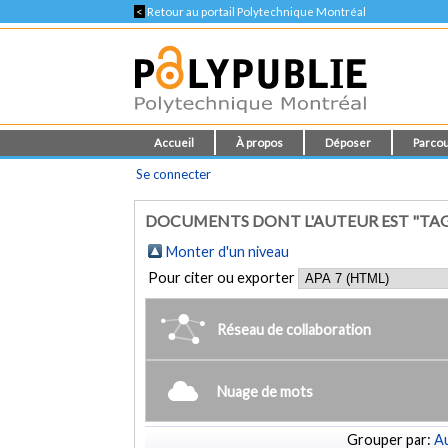
<
Retour au portail Polytechnique Montréal
Accueil
À propos
Déposer
Parcou
Se connecter
DOCUMENTS DONT L'AUTEUR EST "TA
Monter d'un niveau
Pour citer ou exporter
Réseau de collaboration
Nuage de mots
Grouper par:
Au