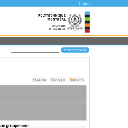
English
ATOM
RSS 1.0
RSS 2.0
cun groupement