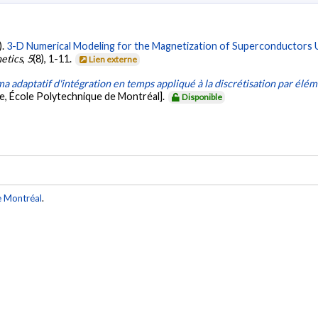
).
3-D Numerical Modeling for the Magnetization of Superconductors Us
etics
,
5
(8), 1-11.
Lien externe
 adaptatif d'intégration en temps appliqué à la discrétisation par élém
e, École Polytechnique de Montréal].
Disponible
e Montréal
.