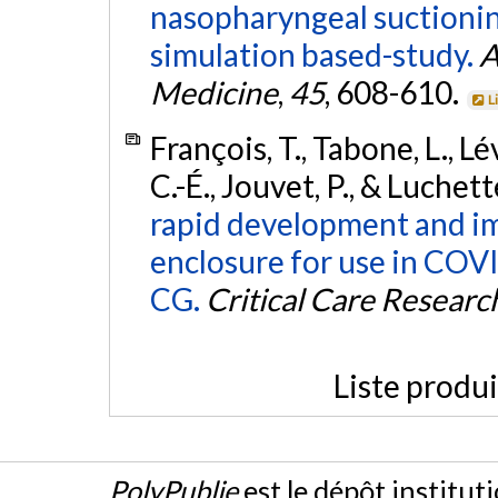
nasopharyngeal suctioni
simulation based-study.
A
Medicine
,
45
, 608-610.
L
François, T., Tabone, L., Lév
C.-É., Jouvet, P., & Luchett
rapid development and im
enclosure for use in COV
CG.
Critical Care Researc
Liste produ
PolyPublie
est le dépôt institut