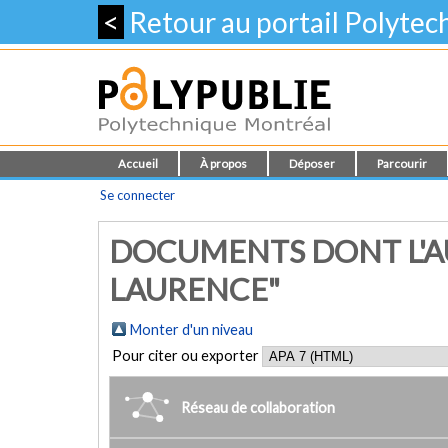
<
Retour au portail Polyte
Accueil
À propos
Déposer
Parcourir
Se connecter
DOCUMENTS DONT L'A
LAURENCE"
Monter d'un niveau
Pour citer ou exporter
Réseau de collaboration