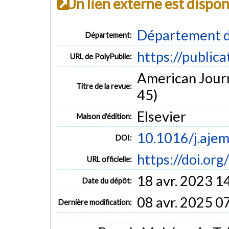
Un lien externe est dispo
Département d
Département:
https://public
URL de PolyPublie:
American Journ
Titre de la revue:
45)
Elsevier
Maison d'édition:
10.1016/j.aje
DOI:
https://doi.or
URL officielle:
18 avr. 2023 1
Date du dépôt:
08 avr. 2025 0
Dernière modification: