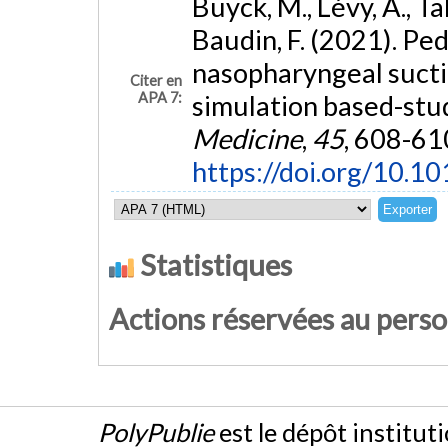
Buyck, M., Lévy, A., Tab
Baudin, F. (2021). Ped
nasopharyngeal sucti
Citer en
APA 7:
simulation based-stu
Medicine
,
45
, 608-61
https://doi.org/10.1
Statistiques
Actions réservées au pers
PolyPublie
est le dépôt institut