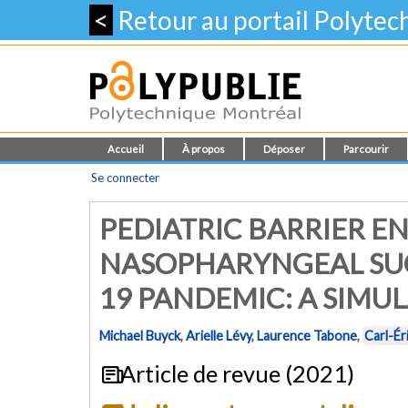
<
Retour au portail Polyte
Accueil
À propos
Déposer
Parcourir
Se connecter
PEDIATRIC BARRIER E
NASOPHARYNGEAL SUC
19 PANDEMIC: A SIMU
Michael Buyck
,
Arielle Lévy
,
Laurence Tabone
,
Carl-Ér
Article de revue (2021)