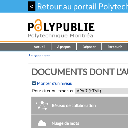
<
Retour au portail Polyte
Accueil
À propos
Déposer
Parcourir
Se connecter
DOCUMENTS DONT L'AUT
Monter d'un niveau
Pour citer ou exporter
Réseau de collaboration
Nuage de mots