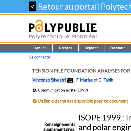
<
Retour au portail Polyte
Accueil
À propos
Déposer
Parcourir
Se connecter
TENSION PILE FOUNDATION ANALYSES FOR
Vincenzo Silvestri
,
F. Murias
et
C. Tabib
Communication écrite (1999)
Un lien externe est disponible pour ce document
ISOPE 1999 : In
Renseignements
and polar engi
supplémentaires: