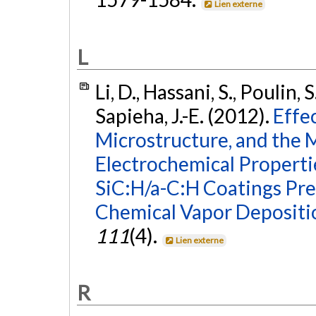
Lien externe
L
Li, D., Hassani, S., Poulin, S
Sapieha, J.-E. (2012).
Effe
Microstructure, and the M
Electrochemical Properti
SiC:H/a-C:H Coatings Pr
Chemical Vapor Depositi
111
(4).
Lien externe
R