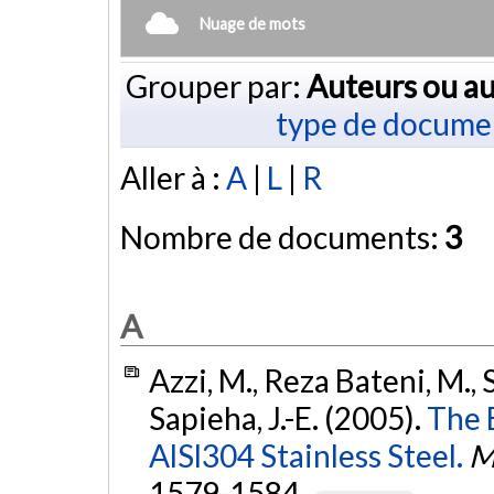
Nuage de mots
Grouper par:
Auteurs ou au
type de docume
Aller à :
A
|
L
|
R
Nombre de documents:
3
A
Azzi, M., Reza Bateni, M., S
Sapieha, J.-E. (2005).
The E
AlSl304 Stainless Steel.
M
1579-1584.