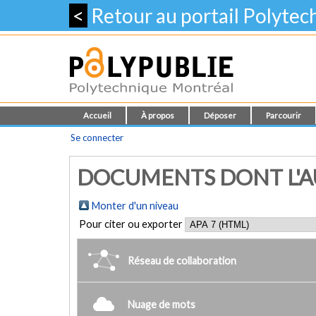
<
Retour au portail Polyte
Accueil
À propos
Déposer
Parcourir
Se connecter
DOCUMENTS DONT L'AUT
Monter d'un niveau
Pour citer ou exporter
Réseau de collaboration
Nuage de mots