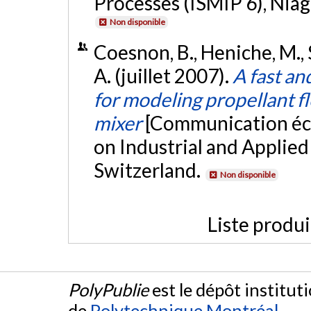
Processes (ISMIP 6), Niag
Non disponible
Coesnon, B., Heniche, M., S
A. (juillet 2007).
A fast an
for modeling propellant f
mixer
[Communication écr
on Industrial and Applie
Switzerland.
Non disponible
Liste produ
PolyPublie
est le dépôt institut
de
Polytechnique Montréal
.