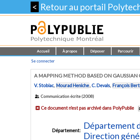
<
Retour au portail Polyte
Accueil
À propos
Déposer
Parcourir
Se connecter
A MAPPING METHOD BASED ON GAUSSIAN Q
V. Stobiac
,
Mourad Heniche
,
C. Devals
,
François Ber
Communication écrite (2008)
Ce document n'est pas archivé dans PolyPublie
Département d
Département:
Direction géné