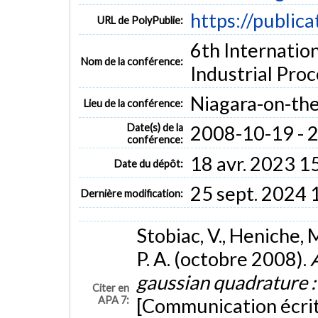
https://public
URL de PolyPublie:
6th Internatio
Nom de la conférence:
Industrial Proc
Niagara-on-the
Lieu de la conférence:
Date(s) de la
2008-10-19 - 
conférence:
18 avr. 2023 1
Date du dépôt:
25 sept. 2024 
Dernière modification:
Stobiac, V., Heniche, M
P. A. (octobre 2008).
gaussian quadrature :
Citer en
APA 7:
[Communication écrit