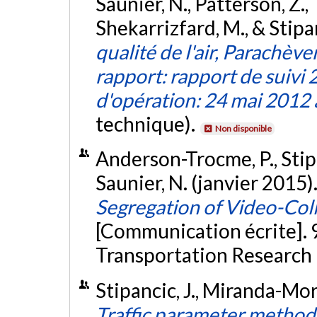
Saunier, N., Patterson, Z., 
Shekarrizfard, M., & Stipan
qualité de l'air, Parachèv
rapport: rapport de suiv
d'opération: 24 mai 2012
technique).
Non disponible
Anderson-Trocme, P., Stipa
Saunier, N. (janvier 2015)
Segregation of Video-Coll
[Communication écrite]. 
Transportation Research 
Stipancic, J., Miranda-More
Traffic parameter methods