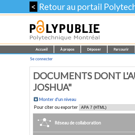
<
Retour au portail Polyte
Accueil
À propos
Déposer
Parcourir
Se connecter
DOCUMENTS DONT L'AU
JOSHUA"
Monter d'un niveau
Pour citer ou exporter
Réseau de collaboration