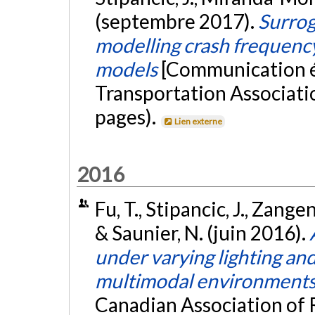
(septembre 2017).
Surrog
modelling crash frequency
models
[Communication é
Transportation Associatio
pages).
Lien externe
2016
Fu, T., Stipancic, J., Zang
& Saunier, N. (juin 2016).
under varying lighting an
multimodal environment
Canadian Association of 