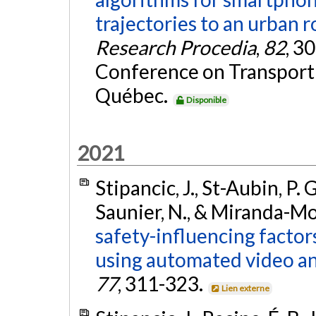
trajectories to an urban 
Research Procedia
,
82
, 3
Conference on Transport
Québec.
Disponible
2021
Stipancic, J., St-Aubin, P.
Saunier, N., & Miranda-Mor
safety-influencing factor
using automated video an
77
, 311-323.
Lien externe