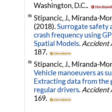
Washington, D.C..
Non disponi
Stipancic, J., Miranda-More
(2018).
Surrogate safety 
crash frequency using GPS
Spatial Models.
Accident 
187.
Lien externe
Stipancic, J., Miranda-More
Vehicle manoeuvers as su
Extracting data from the
regular drivers.
Accident 
169.
Lien externe