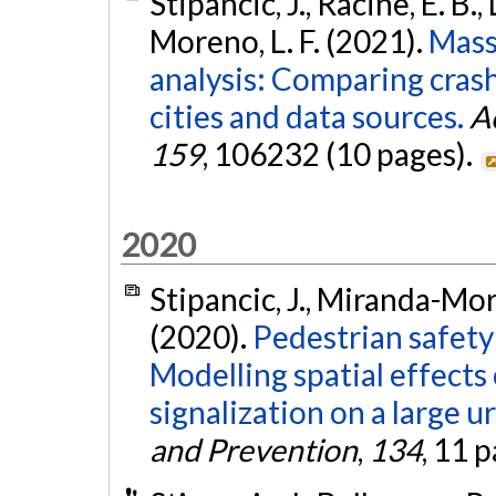
Stipancic, J., Racine, É. B.
Moreno, L. F. (2021).
Mass
analysis: Comparing cras
cities and data sources.
A
159
, 106232 (10 pages).
2020
Stipancic, J., Miranda-Moren
(2020).
Pedestrian safety 
Modelling spatial effects
signalization on a large 
and Prevention
,
134
, 11 