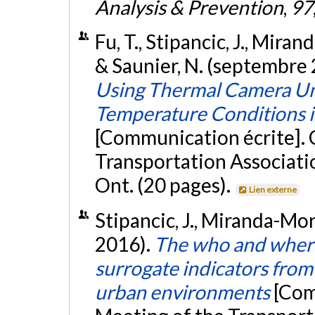
Analysis & Prevention
,
97
Fu, T., Stipancic, J., Mira
& Saunier, N. (septembre
Using Thermal Camera Un
Temperature Conditions 
[Communication écrite]. 
Transportation Associati
Ont. (20 pages).
Lien externe
Stipancic, J., Miranda-More
2016).
The who and where 
surrogate indicators fro
urban environments
[Com