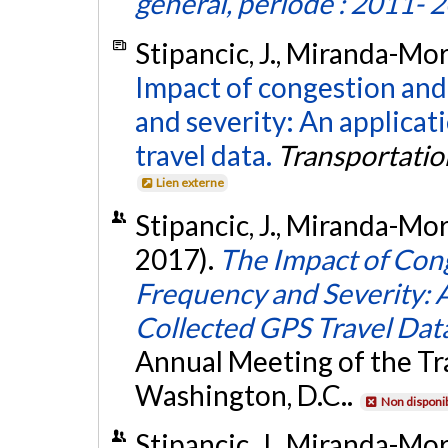
général, période : 2011- 
Stipancic, J., Miranda-More
Impact of congestion and 
and severity: An applica
travel data.
Transportati
Lien externe
Stipancic, J., Miranda-More
2017).
The Impact of Cong
Frequency and Severity: 
Collected GPS Travel Dat
Annual Meeting of the Tr
Washington, D.C..
Non disponi
Stipancic, J., Miranda-More