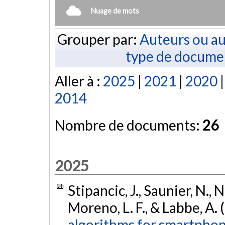
Nuage de mots
Grouper par:
Auteurs ou au
type de docume
Aller à :
2025
|
2021
|
2020
2014
Nombre de documents:
26
2025
Stipancic, J., Saunier, N., 
Moreno, L. F., & Labbe, A.
algorithms for smartphon