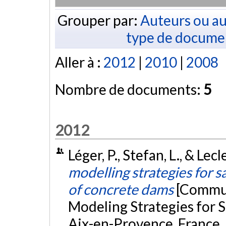
Grouper par:
Auteurs ou au
type de docume
Aller à :
2012
|
2010
|
2008
Nombre de documents:
5
2012
Léger, P., Stefan, L., & Lec
modelling strategies for s
of concrete dams
[Commun
Modeling Strategies for 
Aix-en-Provence, France.