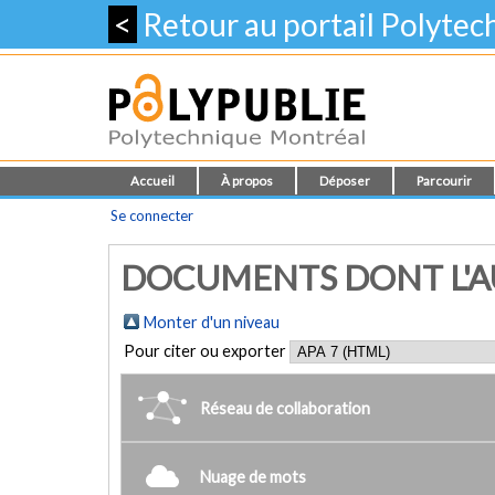
<
Retour au portail Polyte
Accueil
À propos
Déposer
Parcourir
Se connecter
DOCUMENTS DONT L'AUT
Monter d'un niveau
Pour citer ou exporter
Réseau de collaboration
Nuage de mots