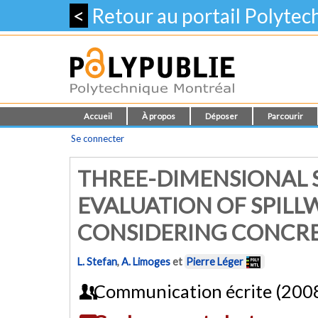
<
Retour au portail Polyte
Accueil
À propos
Déposer
Parcourir
Se connecter
THREE-DIMENSIONAL S
EVALUATION OF SPILL
CONSIDERING CONCR
L. Stefan
,
A. Limoges
et
Pierre Léger
Communication écrite (200