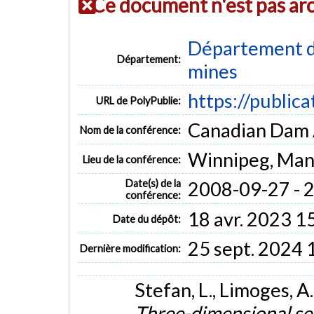
Ce document n'est pas ar
Département de
Département:
mines
https://public
URL de PolyPublie:
Canadian Dam 
Nom de la conférence:
Winnipeg, Man
Lieu de la conférence:
Date(s) de la
2008-09-27 - 
conférence:
18 avr. 2023 1
Date du dépôt:
25 sept. 2024 
Dernière modification:
Stefan, L., Limoges, A
Three-dimensional sei