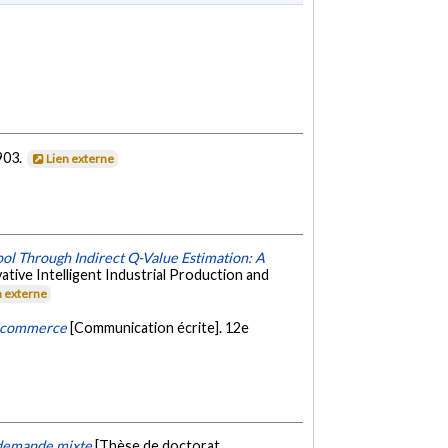
-903.
Lien externe
l Through Indirect Q-Value Estimation: A
tive Intelligent Industrial Production and
n externe
 e-commerce
[Communication écrite]. 12e
e demande mixte
[Thèse de doctorat,