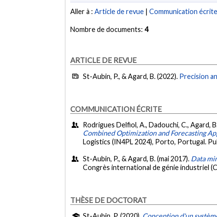
Aller à :
Article de revue
|
Communication écrit
Nombre de documents:
4
ARTICLE DE REVUE
St-Aubin, P., & Agard, B. (2022).
Precision an
COMMUNICATION ÉCRITE
Rodrigues Delfiol, A., Dadouchi, C., Agard, 
Combined Optimization and Forecasting A
Logistics (IN4PL 2024), Porto, Portugal. P
St-Aubin, P., & Agard, B. (mai 2017).
Data min
Congrès international de génie industriel (
THÈSE DE DOCTORAT
St-Aubin, P. (2020).
Conception d'un système 