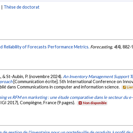
e
|
Thèse de doctorat
d Reliability of Forecasts Performance Metrics.
Forecasting
,
4
(4), 882
B., & St-Aubin, P. (novembre 2024).
An Inventory Management Support Too
pproach
[Communication écrite]. 5th International Conference on Innova
ublié dans Communications in computer and information science.
Lie
ing vs RFM en marketing : une étude comparative dans le secteur du
CIGI 2017), Compiègne, France (9 pages).
Non disponible
de gestion de l'inventaire pour un portefeuille de produits à profil d