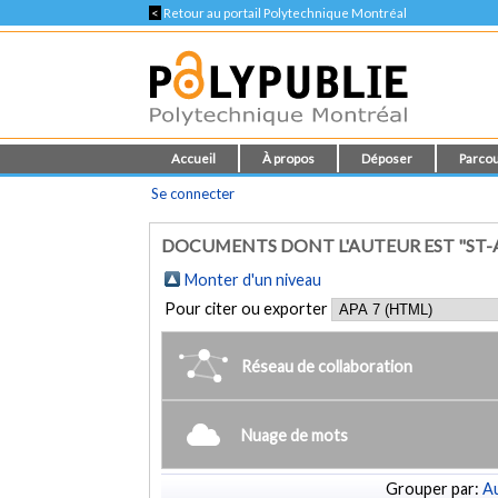
<
Retour au portail Polytechnique Montréal
Accueil
À propos
Déposer
Parcou
Se connecter
DOCUMENTS DONT L'AUTEUR EST "ST-A
Monter d'un niveau
Pour citer ou exporter
Réseau de collaboration
Nuage de mots
Grouper par:
Au