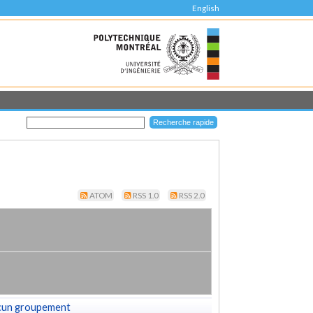
English
ATOM
RSS 1.0
RSS 2.0
cun groupement