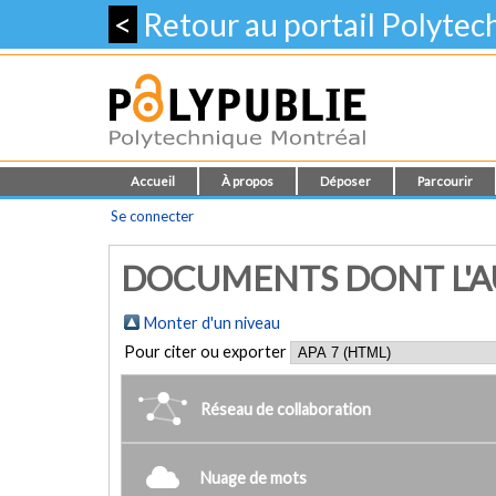
<
Retour au portail Polyte
Accueil
À propos
Déposer
Parcourir
Se connecter
DOCUMENTS DONT L'AUT
Monter d'un niveau
Pour citer ou exporter
Réseau de collaboration
Nuage de mots