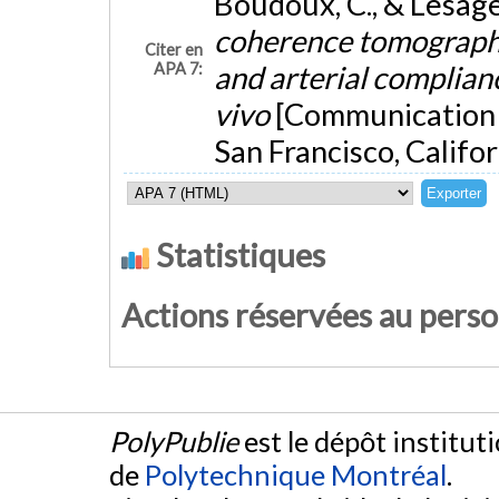
Boudoux, C., & Lesage,
coherence tomography
Citer en
APA 7:
and arterial complianc
vivo
[Communication 
San Francisco, Califor
Statistiques
Actions réservées au pers
PolyPublie
est le dépôt institut
de
Polytechnique Montréal
.