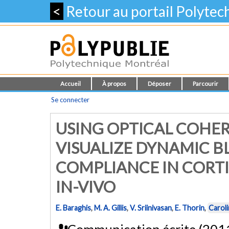
<
Retour au portail Polyte
Accueil
À propos
Déposer
Parcourir
Se connecter
USING OPTICAL COHE
VISUALIZE DYNAMIC 
COMPLIANCE IN CORT
IN-VIVO
E. Baraghis
,
M. A. Gillis
,
V. Sriinivasan
,
E. Thorin
,
Carol
Communication écrite (201