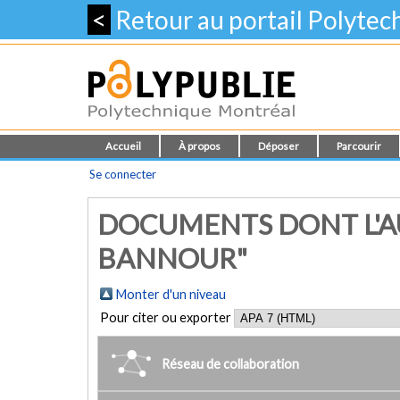
<
Retour au portail Polyte
Accueil
À propos
Déposer
Parcourir
Se connecter
DOCUMENTS DONT L'AU
BANNOUR"
Monter d'un niveau
Pour citer ou exporter
Réseau de collaboration