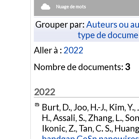
Nuage de mots
Grouper par:
Auteurs ou au
type de docume
Aller à :
2022
Nombre de documents:
3
2022
Burt, D., Joo, H.-J., Kim, Y.
H., Assali, S., Zhang, L., S
Ikonic, Z., Tan, C. S., Huan
bandgap GeSn nanowires 