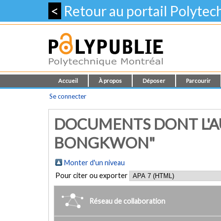
<
Retour au portail Polyte
Accueil
À propos
Déposer
Parcourir
Se connecter
DOCUMENTS DONT L'AU
BONGKWON"
Monter d'un niveau
Pour citer ou exporter
Réseau de collaboration