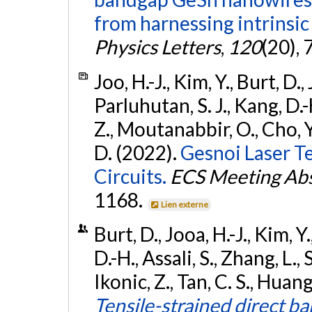
from harnessing intrinsic
Physics Letters
,
120
(20), 
Joo, H.-J., Kim, Y., Burt, D.
Parluhutan, S. J., Kang, D.-H.
Z., Moutanabbir, O., Cho, Y.
D. (2022).
Gesnoi Laser T
Circuits.
ECS Meeting Abs
1168.
Lien externe
Burt, D., Jooa, H.-J., Kim, Y
D.-H., Assali, S., Zhang, L.
Ikonic, Z., Tan, C. S., Huan
Tensile-strained direct 