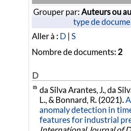
Grouper par:
Auteurs ou au
type de docume
Aller à :
D
|
S
Nombre de documents:
2
D
da Silva Arantes, J., da Silv
L., & Bonnard, R. (2021).
A
anomaly detection in time
features for industrial p
International Journal of 