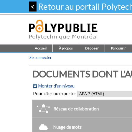
<
Retour au portail Polyte
Accueil
À propos
Déposer
Parcourir
Se connecter
DOCUMENTS DONT L'AUT
Monter d'un niveau
Pour citer ou exporter
Réseau de collaboration
Nuage de mots