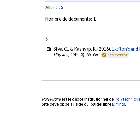
Aller à :
S
Nombre de documents:
1
S
Silva, C., & Kashyap, R. (2016).
Excitonic and
Physics
,
13
(2-3), 65-66.
Lien externe
PolyPublie
est le dépôt institutionnel de
Polytechniqu
Site développé à l'aide du logiciel libre
EPrints
.