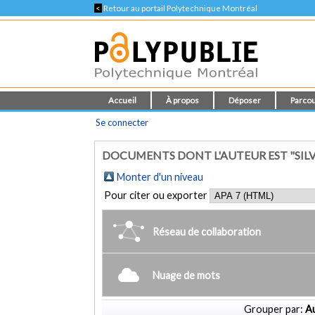
<
Retour au portail Polytechnique Montréal
Accueil
À propos
Déposer
Parcou
Se connecter
DOCUMENTS DONT L'AUTEUR EST "SILV
Monter d'un niveau
Pour citer ou exporter
Réseau de collaboration
Nuage de mots
Grouper par:
Au