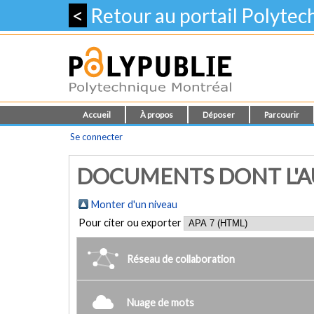
<
Retour au portail Polyte
Accueil
À propos
Déposer
Parcourir
Se connecter
DOCUMENTS DONT L'AU
Monter d'un niveau
Pour citer ou exporter
Réseau de collaboration
Nuage de mots