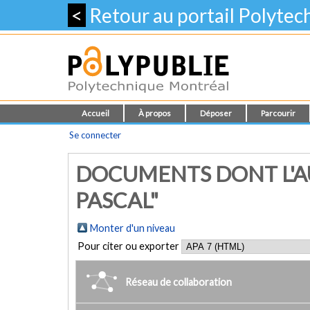
<
Retour au portail Polyte
Accueil
À propos
Déposer
Parcourir
Se connecter
DOCUMENTS DONT L'AU
PASCAL"
Monter d'un niveau
Pour citer ou exporter
Réseau de collaboration