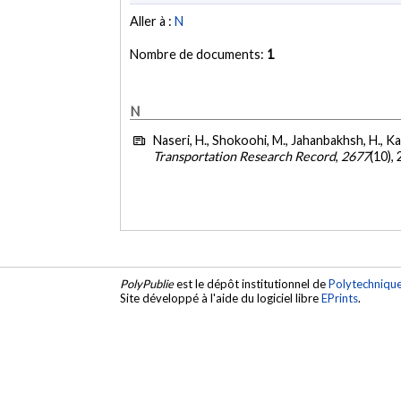
Aller à :
N
Nombre de documents:
1
N
Naseri, H., Shokoohi, M., Jahanbakhsh, H., K
Transportation Research Record
,
2677
(10),
PolyPublie
est le dépôt institutionnel de
Polytechniqu
Site développé à l'aide du logiciel libre
EPrints
.