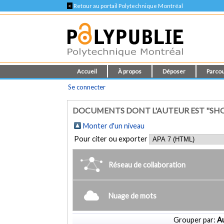
<
Retour au portail Polytechnique Montréal
Accueil
À propos
Déposer
Parcou
Se connecter
DOCUMENTS DONT L'AUTEUR EST "S
Monter d'un niveau
Pour citer ou exporter
Réseau de collaboration
Nuage de mots
Grouper par:
Au