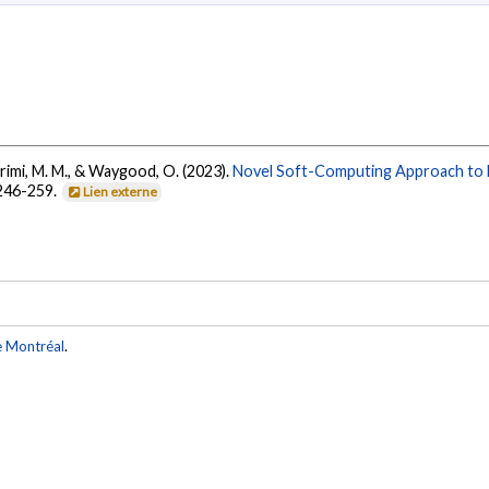
arimi, M. M., & Waygood, O. (2023).
Novel Soft-Computing Approach to B
 246-259.
Lien externe
e Montréal
.