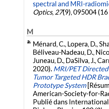
spectral and MRI-radiomi
Optics
,
27
(9), 095004 (16
M
Ménard, C., Lopera, D., Sha
Béliveau-Nadeau, D., Nico
Juneau, D., DaSilva, J., Car
2020).
MRI/PET Directed
Tumor Targeted HDR Brac
Prototype System
[Résum
American-Society-for-Ra
Publié dans Internationa