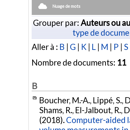
Nuage de mots
Grouper par:
Auteurs ou au
type de docume
Aller à :
B
|
G
|
K
|
L
|
M
|
P
|
S
Nombre de documents:
11
B
Boucher, M.-A., Lippé, S., D
Shams, R., El-Jalbout, R.,
(2018).
Computer-aided la
volume measurements in 