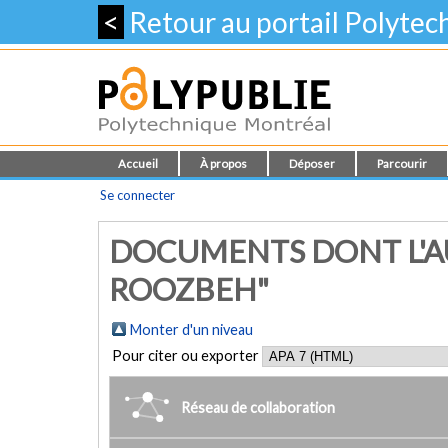
<
Retour au portail Polyte
Accueil
À propos
Déposer
Parcourir
Se connecter
DOCUMENTS DONT L'AU
ROOZBEH"
Monter d'un niveau
Pour citer ou exporter
Réseau de collaboration