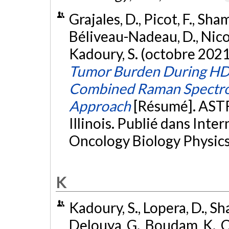
Grajales, D., Picot, F., Sha
Béliveau-Nadeau, D., Nicola
Kadoury, S. (octobre 2021
Tumor Burden During HD
Combined Raman Spectro
Approach
[Résumé]. ASTR
Illinois. Publié dans Inte
Oncology Biology Physics
K
Kadoury, S., Lopera, D., S
Delouya, G., Boudam, K., Ca