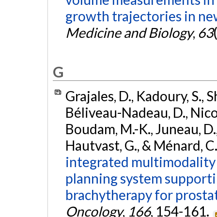
growth trajectories in n
Medicine and Biology
,
63
G
Grajales, D., Kadoury, S., S
Béliveau-Nadeau, D., Nicol
Boudam, M.-K., Juneau, D., D
Hautvast, G., & Ménard, C
integrated multimodality
planning system support
brachytherapy for prostat
Oncology
,
166
, 154-161.