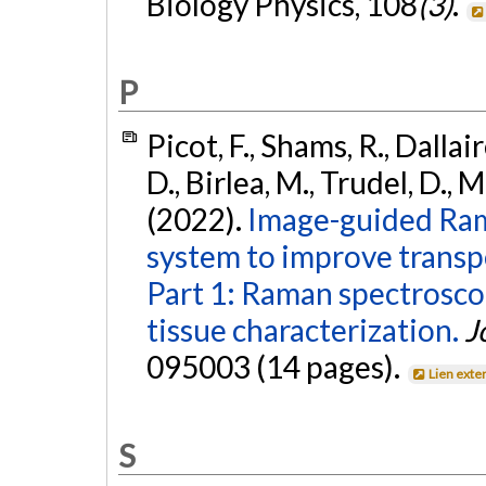
Biology Physics, 108
(3)
.
P
Picot, F., Shams, R., Dallair
D., Birlea, M., Trudel, D., 
(2022).
Image-guided Ram
system to improve transp
Part 1: Raman spectroscop
tissue characterization.
J
095003 (14 pages).
Lien exte
S