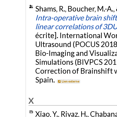
Shams, R., Boucher, M.-A.
Intra-operative brain shif
linear correlations of 3
écrite]. International W
Ultrasound (POCUS 2018)
Bio-Imaging and Visualiz
Simulations (BIVPCS 2017
Correction of Brainshift 
Spain.
Lien externe
X
Xiao, Y., Rivaz, H., Chabana