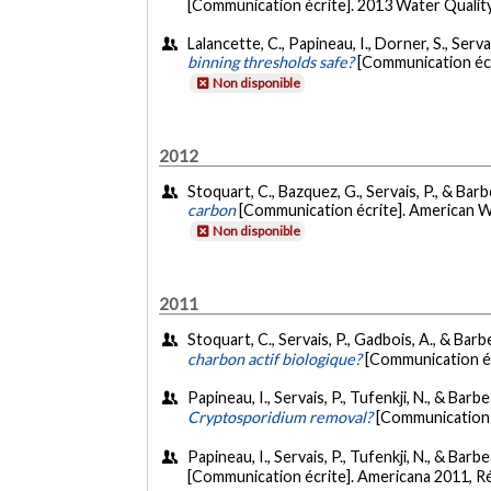
[Communication écrite]. 2013 Water Quali
Lalancette, C., Papineau, I., Dorner, S., Serv
binning thresholds safe?
[Communication éc
Non disponible
2012
Stoquart, C., Bazquez, G., Servais, P., & Ba
carbon
[Communication écrite]. American 
Non disponible
2011
Stoquart, C., Servais, P., Gadbois, A., & Bar
charbon actif biologique?
[Communication éc
Papineau, I., Servais, P., Tufenkji, N., & Bar
Cryptosporidium removal?
[Communication
Papineau, I., Servais, P., Tufenkji, N., & Barb
[Communication écrite]. Americana 2011, 