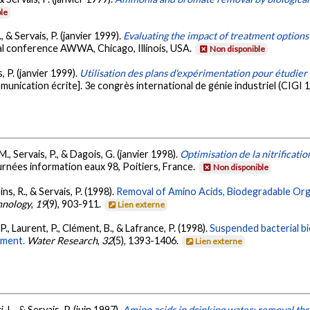
le
., & Servais, P. (janvier 1999).
Evaluating the impact of treatment option
al conference AWWA, Chicago, Illinois, USA.
Non disponible
, P. (janvier 1999).
Utilisation des plans d'expérimentation pour étudier u
unication écrite]. 3e congrès international de génie industriel (CIGI
M., Servais, P., & Dagois, G. (janvier 1998).
Optimisation de la nitrificatio
urnées information eaux 98, Poitiers, France.
Non disponible
ins, R., & Servais, P. (1998).
Removal of Amino Acids, Biodegradable Org
hnology
,
19
(9), 903-911.
Lien externe
 P., Laurent, P., Clément, B., & Lafrance, P. (1998).
Suspended bacterial bio
tment.
Water Research
,
32
(5), 1393-1406.
Lien externe
 L., & Servais, P. (juin 1997).
Amino acids in drinking water: removal th