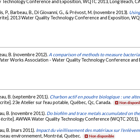
ty Technology Conference and Exposition, WQTC 2013, Long Beach, CA
ais, P., Barbeau, B., Di Giovanni, G., & Prévost, M. (novembre 2013).
Using
rite]. 2013 Water Quality Technology Conference and Exposition, WQT
rbeau, B. (novembre 2012).
A comparison of methods to measure bacterial
Water Works Association - Water Quality Technology Conference and 
beau, B. (septembre 2011).
Charbon actif en poudre biologique : une alter
rite]. 23e Atelier sur l'eau potable, Québec, Qc, Canada.
Non disponi
beau, B. (novembre 2011).
Do biofilm and trace metals accumulated on the
 écrite]. AWWA Water Quality Technology Conference (WQTC 2011), 
eau, B. (mars 2011).
Impact du vieillissement des matériaux sur l'enlèvem
Réseau environnement, Montréal, Québec.
Non disponible