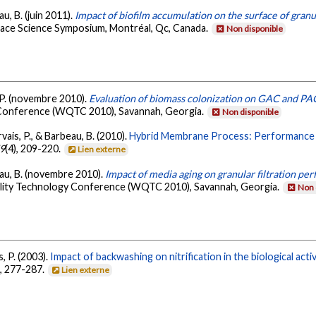
au, B. (juin 2011).
Impact of biofilm accumulation on the surface of gra
rface Science Symposium, Montréal, Qc, Canada.
Non disponible
, P. (novembre 2010).
Evaluation of biomass colonization on GAC and PAC
Conference (WQTC 2010), Savannah, Georgia.
Non disponible
rvais, P., & Barbeau, B. (2010).
Hybrid Membrane Process: Performance E
9
(4), 209-220.
Lien externe
beau, B. (novembre 2010).
Impact of media aging on granular filtration p
ity Technology Conference (WQTC 2010), Savannah, Georgia.
Non 
s, P. (2003).
Impact of backwashing on nitrification in the biological acti
), 277-287.
Lien externe