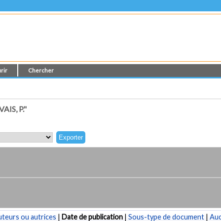
rir
Chercher
IS, P."
teurs ou autrices
|
Date de publication
|
Sous-type de document
|
Au