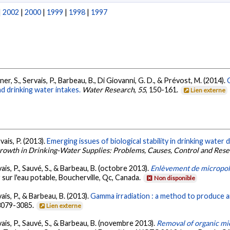
|
2002
|
2000
|
1999
|
1998
|
1997
ner, S., Servais, P., Barbeau, B., Di Giovanni, G. D., & Prévost, M. (2014).
nd drinking water intakes.
Water Research
,
55
, 150-161.
Lien externe
vais, P. (2013).
Emerging issues of biological stability in drinking water
rowth in Drinking-Water Supplies: Problems, Causes, Control and Res
is, P., Sauvé, S., & Barbeau, B. (octobre 2013).
Enlèvement de micropol
 sur l'eau potable, Boucherville, Qc, Canada.
Non disponible
is, P., & Barbeau, B. (2013).
Gamma irradiation : a method to produce an
 3079-3085.
Lien externe
ais, P., Sauvé, S., & Barbeau, B. (novembre 2013).
Removal of organic mi