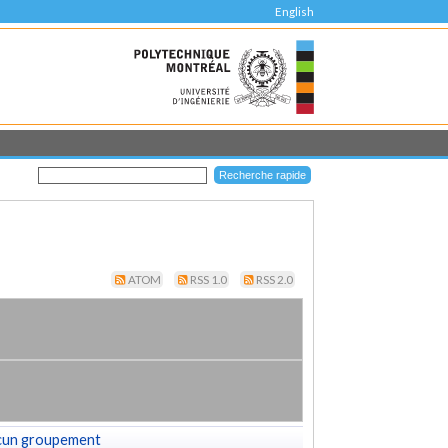
English
ATOM
RSS 1.0
RSS 2.0
cun groupement