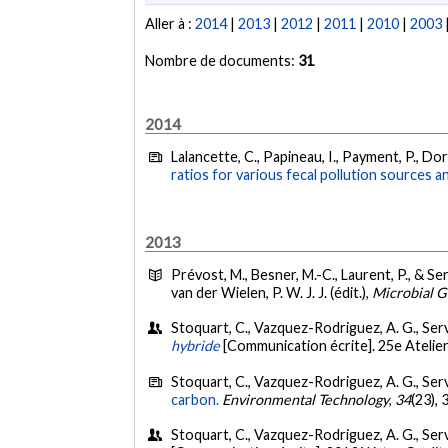
Aller à :
2014
|
2013
|
2012
|
2011
|
2010
|
2003
Nombre de documents:
31
2014
Lalancette, C., Papineau, I., Payment, P., Dor
ratios for various fecal pollution sources a
2013
Prévost, M., Besner, M.-C., Laurent, P., & Ser
van der Wielen, P. W. J. J. (édit.),
Microbial G
Stoquart, C., Vazquez-Rodriguez, A. G., Serva
hybride
[Communication écrite]. 25e Atelier
Stoquart, C., Vazquez-Rodriguez, A. G., Serva
carbon.
Environmental Technology
,
34
(23),
Stoquart, C., Vazquez-Rodriguez, A. G., Serv