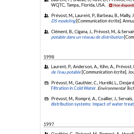
WQTC, Tampa., Florida, USA.
Non disponib
Prévost, M., Laurent, P., Barbeau, B., Mailly, J
DS modeling
[Communication écrite]. Annu
Clément, B., Cigana, J., Prévost, M., & Servais
potable dans un réseau de distribution
[Comm
1998
Laurent, P., Anderson, A., Kihn, A., Prévost, 
de l'eau potable
[Communication écrite]. Jo
Prévost, M., Gauthier, C., Hureïki, L., Desjard
Filtration in Cold Water.
Environmental Tec
Prévost, M., Rompré, A., Coallier, J., Servais,
distribution systems: Impact of water trea
1997
Gauthier, C., Prévost, M., Rompré, A., Hureiki,