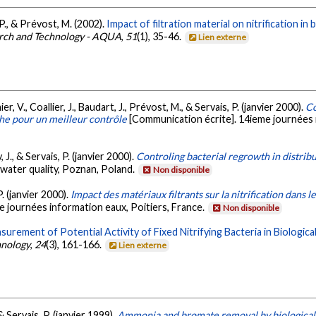
 P., & Prévost, M. (2002).
Impact of filtration material on nitrification in 
arch and Technology - AQUA
,
51
(1), 35-46.
Lien externe
r, V., Coallier, J., Baudart, J., Prévost, M., & Servais, P. (janvier 2000).
Co
che pour un meilleur contrôle
[Communication écrite]. 14ieme journées i
, J., & Servais, P. (janvier 2000).
Controling bacterial regrowth in distrib
 water quality, Poznan, Poland.
Non disponible
P. (janvier 2000).
Impact des matériaux filtrants sur la nitrification dans l
e journées information eaux, Poitiers, France.
Non disponible
surement of Potential Activity of Fixed Nitrifying Bacteria in Biologica
hnology
,
24
(3), 161-166.
Lien externe
& Servais, P. (janvier 1999).
Ammonia and bromate removal by biological f