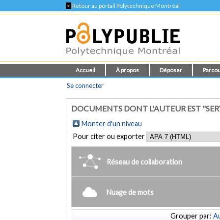
<
Retour au portail Polytechnique Montréal
Accueil
À propos
Déposer
Parcou
Se connecter
DOCUMENTS DONT L'AUTEUR EST "SERVA
Monter d'un niveau
Pour citer ou exporter
Réseau de collaboration
Nuage de mots
Grouper par:
Au