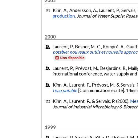
2002
Kihn, A., Andersson, A., Laurent, P., Servais,
production.
Journal of Water Supply: Rese
2000
Laurent, P., Besner, M.-C., Rompré, A., Gauthie
potable: nouveaux outils et nouvelle appro
Non disponible
Laurent, P., Prévost, M., Desjardins, R., Mailly
international conference, water supply and
Kihn, A., Laurent, P., Prévost, M., & Servais, 
l'eau potable
[Communication écrite]. 14iem
Kihn, A., Laurent, P., & Servais, P. (2000).
Mea
Journal of Industrial Microbiology & Biotec
1999
Laurent, P., Shatat, S., Kihn, D., Prévost, M., 