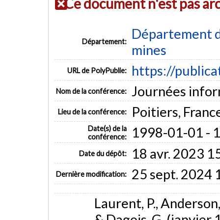
Ce document n'est pas ar
Département de
Département:
mines
https://public
URL de PolyPublie:
Journées infor
Nom de la conférence:
Poitiers, Franc
Lieu de la conférence:
Date(s) de la
1998-01-01 - 
conférence:
18 avr. 2023 1
Date du dépôt:
25 sept. 2024 
Dernière modification:
Laurent, P., Anderson, 
& Dagois, G. (janvier