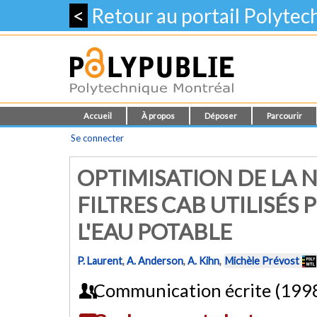
<
Retour au portail Polyte
Accueil
À propos
Déposer
Parcourir
Se connecter
OPTIMISATION DE LA N
FILTRES CAB UTILISÉS
L'EAU POTABLE
P. Laurent
,
A. Anderson
,
A. Kihn
,
Michèle Prévost
Communication écrite (199